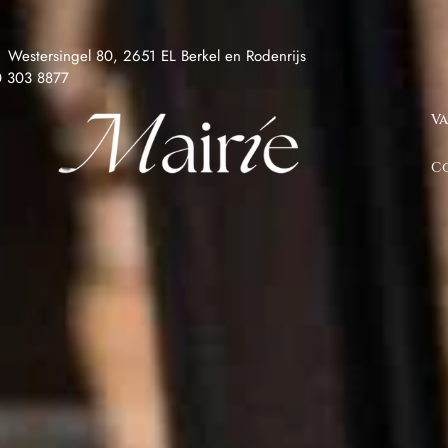
Westersingel 80, 2651 EL Berkel en Rodenrijs
0 303 8877
Va
C