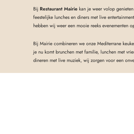
Bij
Restaurant Mairie
kan je weer volop genieten
feestelijke lunches en diners met live entertainme
hebben wij weer een mooie reeks evenementen op
Bij Mairie combineren we onze Mediterrane keuke
je nu komt brunchen met familie, lunchen met vrie
dineren met live muziek, wij zorgen voor een onver
Liefs,
Team Mairie
Reserveer hier jouw tafe