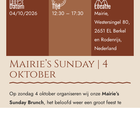
Datum
Tijd
Locatie
04/10/2026
12:30 – 17:30
Mairie,
Westersingel 80,
2651 EL Berkel
en Rodenrijs,
Nederland
Mairie’s Sunday | 4
oktober
Op zondag 4 oktober organiseren wij onze
Mairie’s
Sunday Brunch
, het beloofd weer een groot feest te
worden! Reserveer je tafel snel en geniet van een a la
carte brunch met DJ en Live Entertainment.
Tijd:
inloop tussen 12:30 en 13.30 uur
Ticket:
€ 21,50 p.p.